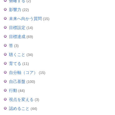
俯瞰する
(2)
影響力
(22)
未来へ向かう質問
(15)
目標設定
(14)
目標達成
(69)
答
(3)
聴くこと
(34)
育てる
(11)
自分軸（コア）
(15)
自己基盤
(100)
行動
(44)
視点を変える
(3)
認めること
(44)